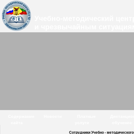
Учебно-методический цент
и чрезвычайным ситуациям
Содержание
Новости
Платные
Дистанцио
сайта
услуги
обучение
Сотрудники Учебно - методического