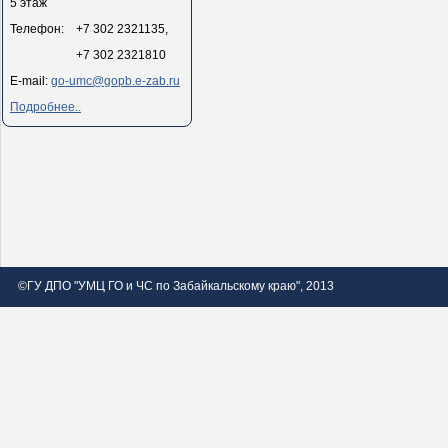
5 этаж
Телефон: +7 302 2321135,
+7 302 2321810
E-mail:
go-umc@gopb.e-zab.ru
Подробнее..
©ГУ ДПО "УМЦ ГО и ЧС по Забайкальскому краю", 2013