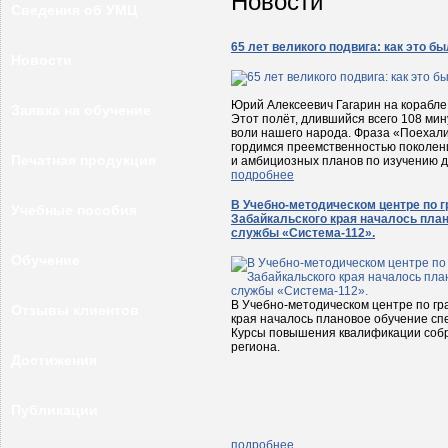
Новости
Сведения об УМЦ
65 лет великого подвига: как это б
Новости
Юрий Алексеевич Гагарин на корабле
Заявка на обучение
Этот полёт, длившийся всего 108 мин
воли нашего народа. Фраза «Поехали
гордимся преемственностью поколен
Печатная продукция
и амбициозных планов по изучению д
подробнее
В Учебно-методическом центре по 
Учебные пособия
Забайкальского края началось пла
службы «Система-112».
Обучение
В Учебно-методическом центре по гр
Отзывы клиентов
края началось плановое обучение сп
Курсы повышения квалификации собр
региона.
Достижения
Публикации
подробнее