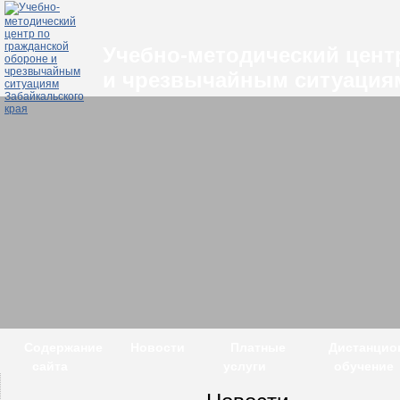
Учебно-методический цент
и чрезвычайным ситуациям
Содержание
Новости
Платные
Дистанцио
сайта
услуги
обучение