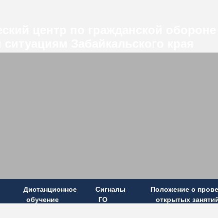
ский центр по гражданской обороне
 ситуациям Забайкальского края
Дистанционное
Сигналы
Положение о пров
обучение
ГО
открытых заняти