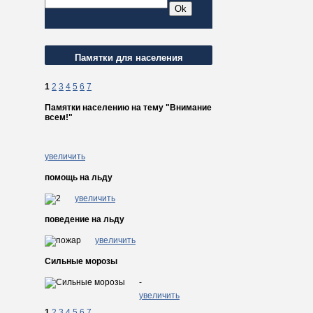
Памятки для населения
1
2
3
4
5
6
7
Памятки населению на тему "Внимание
всем!"
увеличить
помощь на льду
увеличить
поведение на льду
увеличить
Сильные морозы
-
увеличить
1
2
3
4
5
6
7