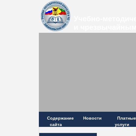
Учебно-методиче
и чрезвычайным
Содержание
Новости
Платные
сайта
услуги