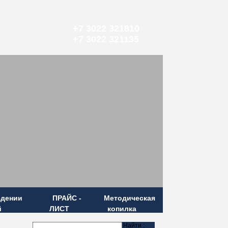
+7 3022 321810
+7 3022 321135
едении
ПРАЙС -
Методическая
й
ЛИСТ
копилка
Найти :