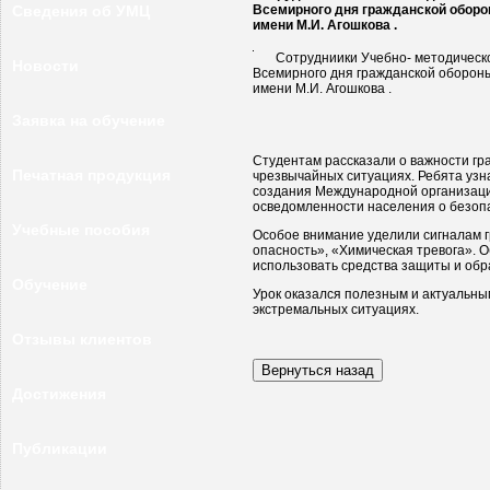
Сведения об УМЦ
Всемирного дня гражданской оборо
имени М.И. Агошкова .
Сотрудниики Учебно- методическо
Новости
Всемирного дня гражданской обороны
имени М.И. Агошкова .
Заявка на обучение
Студентам рассказали о важности гр
Печатная продукция
чрезвычайных ситуациях. Ребята узна
создания Международной организаци
осведомленности населения о безопа
Учебные пособия
Особое внимание уделили сигналам 
опасность», «Химическая тревога». О
использовать средства защиты и об
Обучение
Урок оказался полезным и актуальны
экстремальных ситуациях.
Отзывы клиентов
Достижения
Публикации