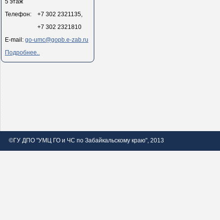
5 этаж
Телефон: +7 302 2321135,
+7 302 2321810
E-mail:
go-umc@gopb.e-zab.ru
Подробнее..
©ГУ ДПО "УМЦ ГО и ЧС по Забайкальскому краю", 2013