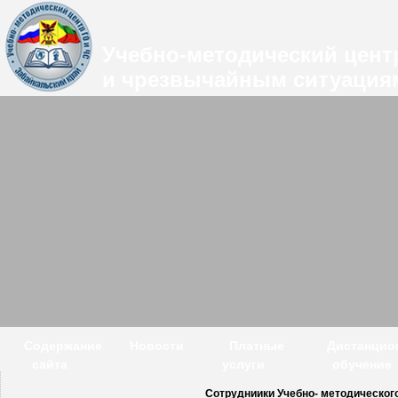
Учебно-методический цент
и чрезвычайным ситуациям
Содержание
Новости
Платные
Дистанцио
сайта
услуги
обучение
Сотрудниики Учебно- методического