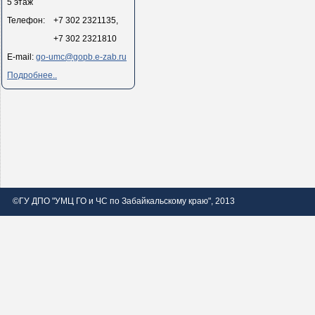
5 этаж
Телефон: +7 302 2321135,
+7 302 2321810
E-mail:
go-umc@gopb.e-zab.ru
Подробнее..
©ГУ ДПО "УМЦ ГО и ЧС по Забайкальскому краю", 2013