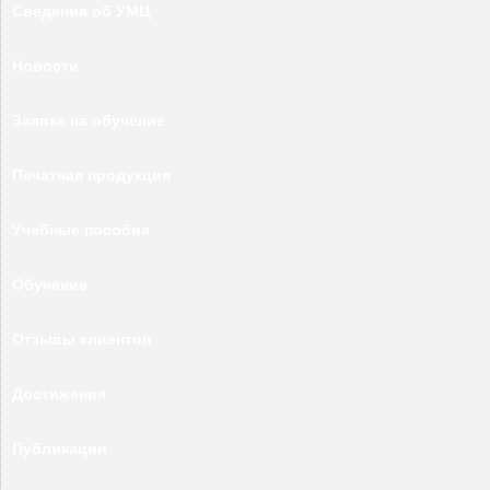
Сведения об УМЦ
Новости
Заявка на обучение
Печатная продукция
Учебные пособия
Обучение
Отзывы клиентов
Достижения
Публикации