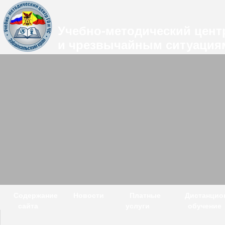
Учебно-методический цент
и чрезвычайным ситуациям
Содержание
Новости
Платные
Дистанцио
сайта
услуги
обучение