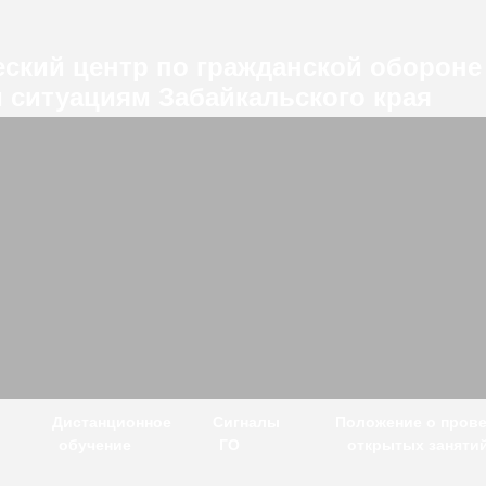
ский центр по гражданской обороне
 ситуациям Забайкальского края
Дистанционное
Сигналы
Положение о пров
обучение
ГО
открытых заняти