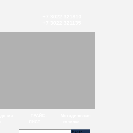
+7 3022 321810
+7 3022 321135
едении
ПРАЙС -
Методическая
й
ЛИСТ
копилка
Найти :