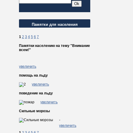
Памятки для населения
1
2
3
4
5
6
7
Памятки населению на тему "Внимание
всем!"
увеличить
помощь на льду
увеличить
поведение на льду
увеличить
Сильные морозы
-
увеличить
1
2
3
4
5
6
7