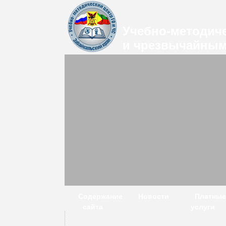
Учебно-методиче
и чрезвычайным
Содержание
Новости
Платные
сайта
услуги